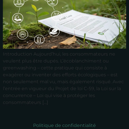
Introduction Aujourd’hui, les consommateurs ne
veulent plus être dupés. L’écoblanchiment ou
greenwashing – cette pratique qui consiste à
exagérer ou inventer des efforts écologiques – est
non seulement mal vu, mais également risqué. Avec
l’entrée en vigueur du Projet de loi C-59, la Loi sur la
concurrence – Loi qui vise à protéger les
consommateurs […]
Politique de confidentialité