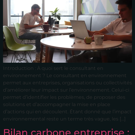
Introduction : À quoi sert le consultant en
environnement ? Le consultant en environnement
permet aux entreprises, organisations ou collectivités
d’améliorer leur impact sur l’environnement. Celui-ci
permet d’identifier les problèmes, de proposer des
solutions et d’accompagner la mise en place
d’actions qui en découlent. Étant donné que l’impact
environnemental reste un terme très vague, les […]
Bilan carbone entreprise :