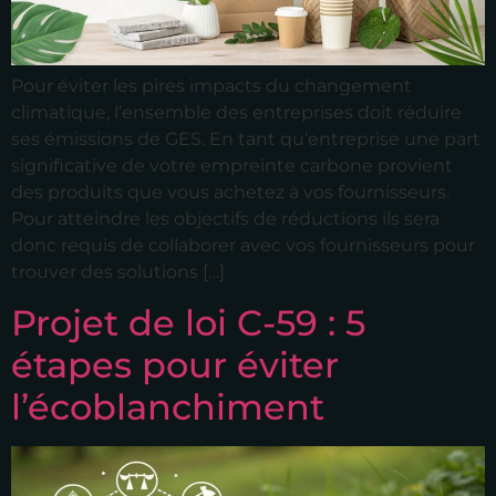
Pour éviter les pires impacts du changement
climatique, l’ensemble des entreprises doit réduire
ses émissions de GES. En tant qu’entreprise une part
significative de votre empreinte carbone provient
des produits que vous achetez à vos fournisseurs.
Pour atteindre les objectifs de réductions ils sera
donc requis de collaborer avec vos fournisseurs pour
trouver des solutions […]
Projet de loi C-59 : 5
étapes pour éviter
l’écoblanchiment