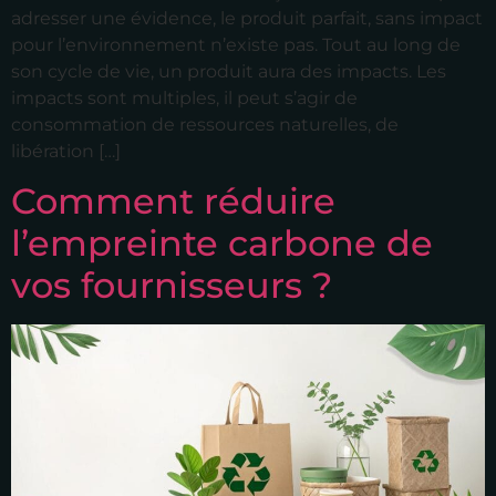
adresser une évidence, le produit parfait, sans impact
pour l’environnement n’existe pas. Tout au long de
son cycle de vie, un produit aura des impacts. Les
impacts sont multiples, il peut s’agir de
consommation de ressources naturelles, de
libération […]
Comment réduire
l’empreinte carbone de
vos fournisseurs ?